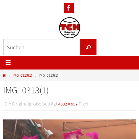
Zum
Inhalt
springen
Suchen
Suchen
nach:
Start
IMG_0313(1)
IMG_0313(1)
IMG_0313(1)
Die Originalgröße beträgt
Pixel
4032 × 957