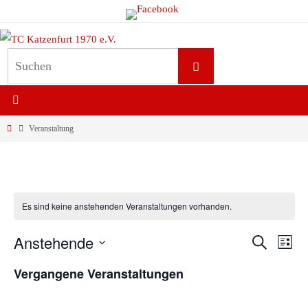
Zum
Inhalt
springen
Suchen
Suchen
nach:
Start
Veranstaltung
Es sind keine anstehenden Veranstaltungen vorhanden.
Anstehende
Suche
Veranstaltun
Veran
Liste
Suche
Ansic
Datum
Vergangene Veranstaltungen
und
Navig
wählen.
Ansichten,