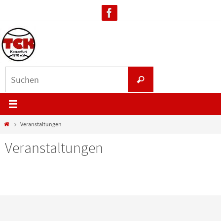
Zum
Inhalt
springen
Suchen
Suchen
nach:
Start
Veranstaltungen
Veranstaltungen